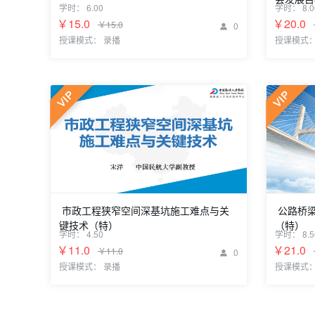
专题二：民营经济强省
学时：
6.00
学时：
8.0
专题一：全
￥15.0
￥20.0
￥15.0
0

社会发展
授课模式： 录播
授课模式：
市政工程狭窄空间深基坑施工难点与关
公路桥梁
键技术（特）
（特）
学时：
4.50
学时：
8.5
宋洋 中国民航大学副教授
宋洋 中国
￥11.0
￥21.0
￥11.0
0

授课模式： 录播
授课模式：