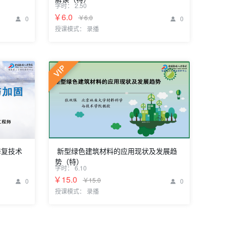
究中心副主
学时：
2.50
贾若祥 国家发改委国土所综合室主任/研究员
￥6.0
￥6.0
0
0


授课模式： 录播
修复技术
新型绿色建筑材料的应用现状及发展趋
势（特）
学时：
6.10
师
张双保 北京林业大学材料科学与技术学院教授
￥15.0
￥15.0
0
0


授课模式： 录播