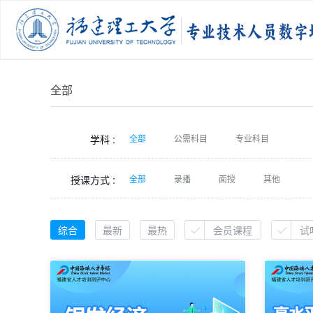
全部
学科 :
全部
公需科目
专业科目
授课方式 :
全部
录播
面授
其他
综合
最新
最热
会员课程
试

