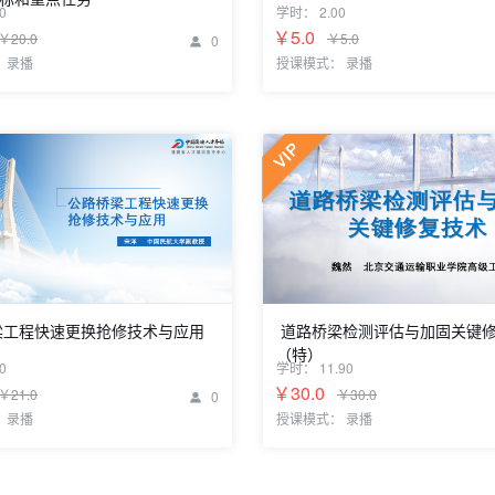
关庆锋 国家地理信息系统工程技术研
0
学时：
2.00
任
国两会精神解读及2025年福建经济
￥5.0
￥20.0
￥5.0
0

目标和重点任务
 录播
授课模式： 录播
工程快速更换抢修技术与应用
道路桥梁检测评估与加固关键
（特）
0
学时：
11.90
民航大学副教授
魏然 北京交通运输职业学院高级工程
￥30.0
￥21.0
￥30.0
0

 录播
授课模式： 录播