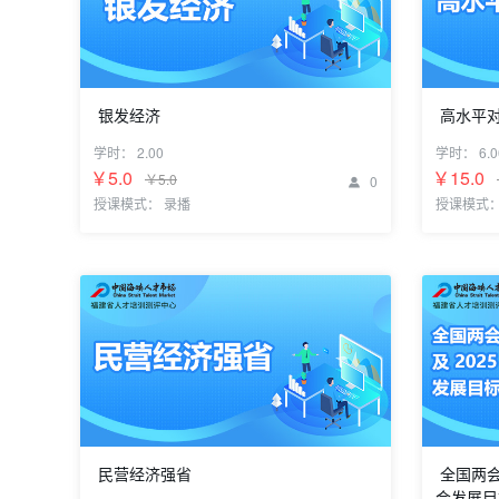
银发经济
高水平
专题六：银发经济
专题五：
学时：
2.00
学时：
6.0
化路径
￥5.0
￥15.0
￥5.0
0

授课模式： 录播
授课模式：
民营经济强省
全国两会
会发展目